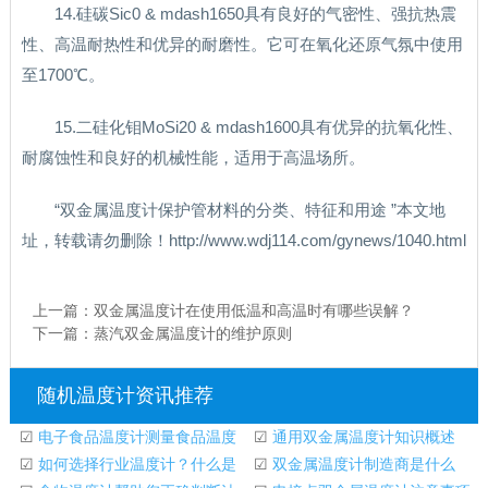
14.硅碳Sic0 & mdash1650具有良好的气密性、强抗热震
性、高温耐热性和优异的耐磨性。它可在氧化还原气氛中使用
至1700℃。
15.二硅化钼MoSi20 & mdash1600具有优异的抗氧化性、
耐腐蚀性和良好的机械性能，适用于高温场所。
“双金属温度计保护管材料的分类、特征和用途 ”本文地
址，转载请勿删除！http://www.wdj114.com/gynews/1040.html
上一篇：
双金属温度计在使用低温和高温时有哪些误解？
下一篇：
蒸汽双金属温度计的维护原则
随机温度计资讯推荐
☑
电子食品温度计测量食品温度
☑
通用双金属温度计知识概述
如何合适？
☑
如何选择行业温度计？什么是
☑
双金属温度计制造商是什么