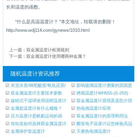
长和温度的函数。
“什么是高温温度计？ ”本文地址，转载请勿删除！
http://www.wdj114.com/gynews/1010.html
上一篇：
双金属温度计检测规则
下一篇：
双金属温度计使用哪两种金属？
随机温度计资讯推荐
☑
米克水质/钢笔酸度/氧化还原/
☑
影响玻璃温度计测量的原因是
温度计/酸碱度
☑
双金属温度计主要技术参数
什么？
☑
烤箱温度计WH555-(0-250)
☑
旋转式干湿球使用说明温度计
☑
双金属温度计原理及选型介绍
☑
金属套温度计有什么规格？
☑
热电偶温度计应用
☑
压力温度计是帆船运动的祸
☑
双金属温度计的原理和用法
根。
☑
你知道如何选择双金属温度计
☑
酿造电子温度计让您体验高品
的表面直径吗
☑
金属保护套温度计
质的生活助手
☑
天康热电偶温度计